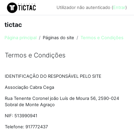
Ir para o conteúdo principal
Utilizador não autenticado (
Entrar
)
tictac
Página principal
Páginas do site
Termos e Condições
Termos e Condições
Requisitos de conclusão
IDENTIFICAÇÃO DO RESPONSÁVEL PELO SITE
Associação Cabra Cega
Rua Tenente Coronel joão Luís de Moura 56, 2590-024
Sobral de Monte Agraço
NIF: 513990941
Telefone: 917772437