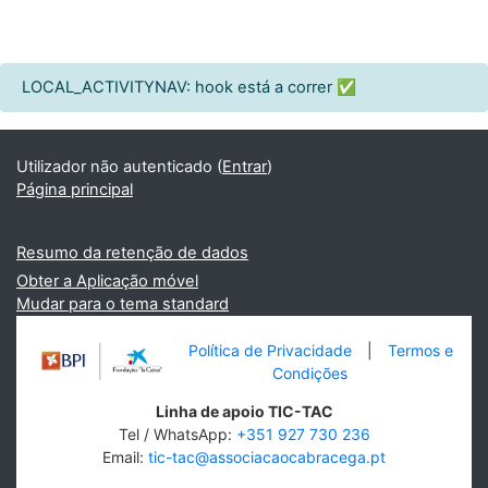
Blocos adicionais
LOCAL_ACTIVITYNAV: hook está a correr ✅
Utilizador não autenticado (
Entrar
)
Página principal
Resumo da retenção de dados
Obter a Aplicação móvel
Mudar para o tema standard
Política de Privacidade
|
Termos e
Condições
Linha de apoio TIC-TAC
Tel / WhatsApp:
+351 927 730 236
Email:
tic-tac@associacaocabracega.pt